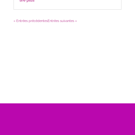
lire plus
« Entrées précédentes
Entrées suivantes »
Nombre de visite :
Téléphone
