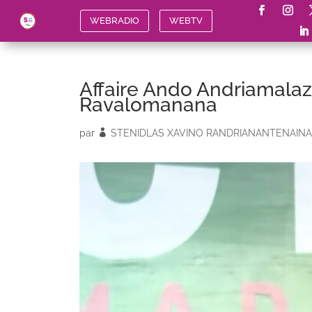
WEBRADIO
WEBTV
Affaire Ando Andriamalaza
Ravalomanana
par
STENIDLAS XAVINO RANDRIANANTENAINA