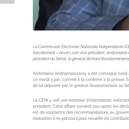
La Commission Électorale Nationale Indépendante (CENI
harcèlement » envers son vice-président, Andoniaina A
président du Sénat, le général Richard Ravalomanana, d’
Andoniaina Andriamalazaray a été convoqué lundi 2 
ce mardi 3 juin, comme il l’a confirmé à la presse. 
de loi déposée par le général Ravalomanana au Sé
La CENI y voit une tentative d’intimidation, estima
président. Cette affaire survient peu après les déc
est de soumettre des recommandations au gouverne
évaluation à mi-parcours pour recueillir les contribut