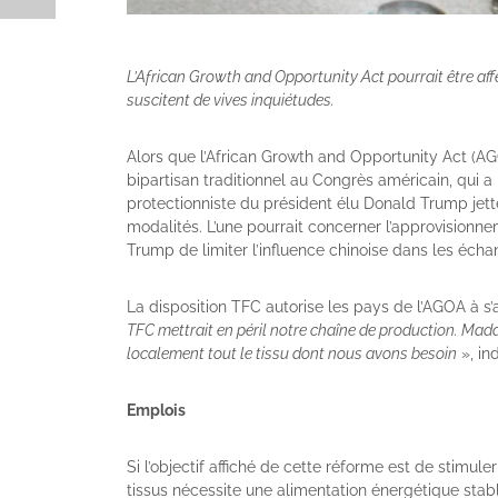
L’African Growth and Opportunity Act pourrait être af
suscitent de vives inquiétudes.
Alors que l’African Growth and Opportunity Act (A
bipartisan traditionnel au Congrès américain, qui a 
protectionniste du président élu Donald Trump jet
modalités. L’une pourrait concerner l’approvisionn
Trump de limiter l’influence chinoise dans les éc
La disposition TFC autorise les pays de l’AGOA à s
TFC mettrait en péril notre chaîne de production. Mad
localement tout le tissu dont nous avons besoin
», in
Emplois
Si l’objectif affiché de cette réforme est de stimule
tissus nécessite une alimentation énergétique stabl