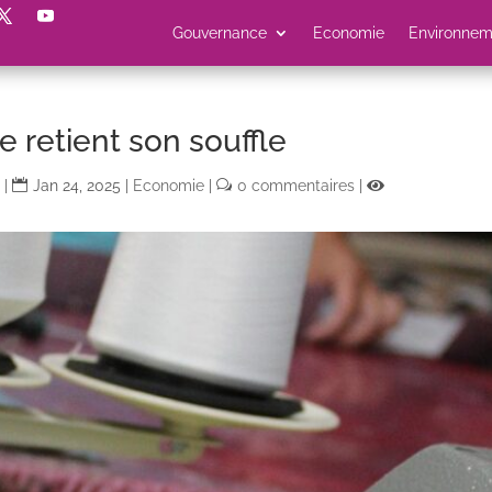
Gouvernance
Economie
Environnem
e retient son souffle
|
Jan 24, 2025
|
Economie
|
0 commentaires
|