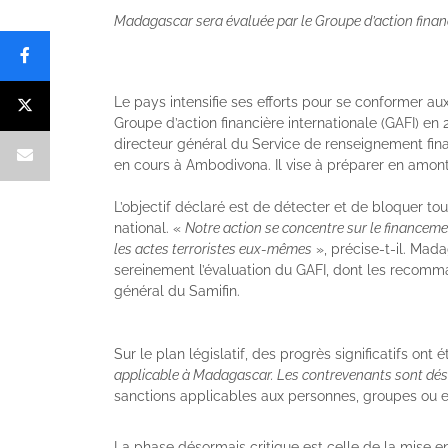
Madagascar sera évaluée par le Groupe d’action financi
Le pays intensifie ses efforts pour se conformer au
Groupe d’action financière internationale (GAFI) en
directeur général du Service de renseignement fina
en cours à Ambodivona. Il vise à préparer en amont 
L’objectif déclaré est de détecter et de bloquer tout 
national. «
Notre action se concentre sur le financemen
les actes terroristes eux-mêmes
», précise-t-il. Mada
sereinement l’évaluation du GAFI, dont les recomman
général du Samifin.
Sur le plan législatif, des progrès significatifs ont 
applicable à Madagascar. Les contrevenants sont dés
sanctions applicables aux personnes, groupes ou ent
La phase désormais critique est celle de la mise en