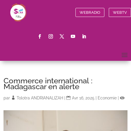
WEBRADIO
WEBTV
Commerce international :
Madagascar en alerte
par
Tolotra ANDRIANALIZAH
|
Avr 16, 2025
|
Economie
|