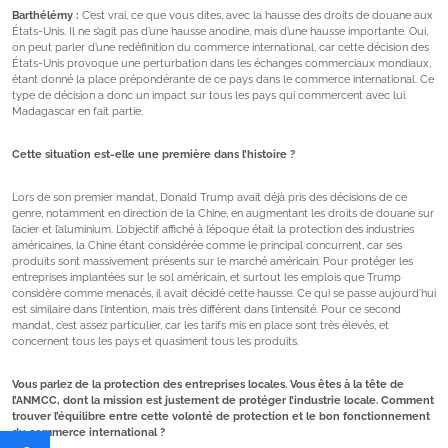
Barthélémy :
C’est vrai, ce que vous dites, avec la hausse des droits de douane aux
États-Unis. Il ne s’agit pas d’une hausse anodine, mais d’une hausse importante. Oui,
on peut parler d’une redéfinition du commerce international, car cette décision des
États-Unis provoque une perturbation dans les échanges commerciaux mondiaux,
étant donné la place prépondérante de ce pays dans le commerce international. Ce
type de décision a donc un impact sur tous les pays qui commercent avec lui.
Madagascar en fait partie.
Cette situation est-elle une première dans l’histoire ?
Lors de son premier mandat, Donald Trump avait déjà pris des décisions de ce
genre, notamment en direction de la Chine, en augmentant les droits de douane sur
l’acier et l’aluminium. L’objectif affiché à l’époque était la protection des industries
américaines, la Chine étant considérée comme le principal concurrent, car ses
produits sont massivement présents sur le marché américain. Pour protéger les
entreprises implantées sur le sol américain, et surtout les emplois que Trump
considère comme menacés, il avait décidé cette hausse. Ce qui se passe aujourd’hui
est similaire dans l’intention, mais très différent dans l’intensité. Pour ce second
mandat, c’est assez particulier, car les tarifs mis en place sont très élevés, et
concernent tous les pays et quasiment tous les produits.
Vous parlez de la protection des entreprises locales. Vous êtes à la tête de
l’ANMCC, dont la mission est justement de protéger l’industrie locale. Comment
trouver l’équilibre entre cette volonté de protection et le bon fonctionnement
du commerce international ?