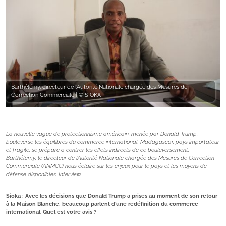
Barthélémy, directeur de l’Autorité Nationale chargée des Mesures de
Correction Commerciale | © SIOKA
La nouvelle vague de protectionnisme américain, menée par Donald Trump,
bouleverse les équilibres du commerce international. Madagascar, pays importateur
et fragile, se prépare à contrer les effets indirects de ce bouleversement.
Barthélémy, le directeur de l’Autorité Nationale chargée des Mesures de Correction
Commerciale (ANMCC) nous éclaire sur les enjeux pour le pays et les moyens de
défense disponibles. Interview.
Sioka : Avec les décisions que Donald Trump a prises au moment de son retour
à la Maison Blanche, beaucoup parlent d’une redéfinition du commerce
international. Quel est votre avis ?