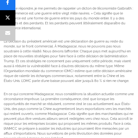
Avant de répondre, je me permets de rappeler un dicton de l’économiste Galbraith :
« Le commerce est une guerre entre vingt mille navires. » Cela signifie que le
commerce est une forme de guerre entre les pays du monde entier. Il y a des
gagnants et des perdants. Et les perdants peuvent littéralement disparaître du
commerce international.
La décision du président américain est une déclaration de guerre au reste du
monde, sur le front commercial. À Madagascar, nous ne pouvons pas nous
soustraire à cette réalité. Nous devons l’affronter. Chaque pays met aujourd’hui en
place de nouvelles stratégies pour faire face à cette décision de l’administration
Trump. Et ces stratégies ne concernent pas uniquement cette période, mais visent
aussi à réduire la vulnérabilité face à d’autres décisions du même type. Même
l’Organisation mondiale du commerce (OMC) estime que cette décision américaine
risque de ralentir les échanges commerciaux, notamment entre la Chine et les
États-Unis. L’OMC parle d’une baisse pouvant aller jusqu’à 80 % si rien ne change.
En ce qui concerne Madagascar, nous considérons la situation actuelle comme une
circonstance imprévue. La première conséquence, c’est que lorsque les
opportunités de marché se réduisent, comme c’est le cas actuellement aux États-
Unis, des pays comme la Chine augmenteront leurs exportations vers les marchés
qui restent ouverts, comme Madagascar. Cela signifie que des marchandises qui ne
peuvent plus être vendues ailleurs seront redirigées vers chez nous. Cela accroît le
risque pour les entreprises locales qui proposent les mêmes produits. Face à cela,
l’ANMCC se prépare à assister les industries qui pourraient être menacées par un
afflux d’importations. Nous surveillons de près l’évolution des données pour