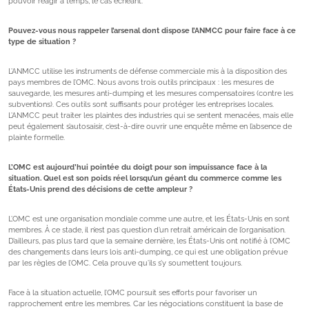
pouvoir réagir à temps, le cas échéant.
Pouvez-vous nous rappeler l’arsenal dont dispose l’ANMCC pour faire face à ce
type de situation ?
L’ANMCC utilise les instruments de défense commerciale mis à la disposition des
pays membres de l’OMC. Nous avons trois outils principaux : les mesures de
sauvegarde, les mesures anti-dumping et les mesures compensatoires (contre les
subventions). Ces outils sont suffisants pour protéger les entreprises locales.
L’ANMCC peut traiter les plaintes des industries qui se sentent menacées, mais elle
peut également s’autosaisir, c’est-à-dire ouvrir une enquête même en l’absence de
plainte formelle.
L’OMC est aujourd’hui pointée du doigt pour son impuissance face à la
situation. Quel est son poids réel lorsqu’un géant du commerce comme les
États-Unis prend des décisions de cette ampleur ?
L’OMC est une organisation mondiale comme une autre, et les États-Unis en sont
membres. À ce stade, il n’est pas question d’un retrait américain de l’organisation.
D’ailleurs, pas plus tard que la semaine dernière, les États-Unis ont notifié à l’OMC
des changements dans leurs lois anti-dumping, ce qui est une obligation prévue
par les règles de l’OMC. Cela prouve qu’ils s’y soumettent toujours.
Face à la situation actuelle, l’OMC poursuit ses efforts pour favoriser un
rapprochement entre les membres. Car les négociations constituent la base de