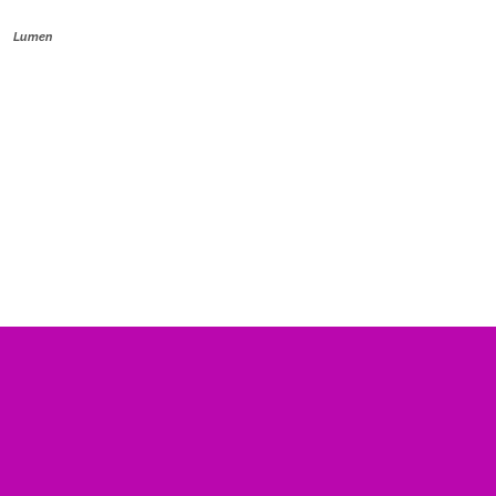
Lumen
Nombre de visite :
Téléphone

+261 34 38 797 68