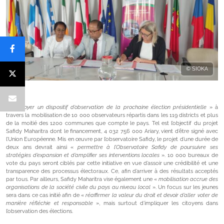
© SIOKA
«
Déployer un dispositif d’observation de la prochaine élection présidentielle
» à
travers la mobilisation de 10 000 observateurs répartis dans les 119 districts et plus
de la moitié des 1200 communes que compte le pays. Tel est l’objectif du projet
Safidy Maharitra dont le financement, 4 032 756 000 Ariary, vient d’être signé avec
l’Union Européenne. Mis en œuvre par l’observatoire Safidy, le projet d’une durée de
deux ans devrait ainsi «
permettre à l’Observatoire Safidy de poursuivre ses
stratégies d’expansion et d’amplifier ses interventions locales
». 10 000 bureaux de
vote du pays seront ciblés par cette initiative en vue d’assoir une crédibilité et une
transparence des processus électoraux. Ce, afin d’arriver à des résultats acceptés
par tous. Par ailleurs, Safidy Maharitra vise également une «
mobilisation accrue des
organisations de la société civile du pays au niveau local
». Un focus sur les jeunes
sera dans ce cas initié afin de «
réaffirmer la valeur du droit et devoir d’aller voter de
manière réfléchie et responsable
», mais surtout d’impliquer les citoyens dans
l’observation des élections.