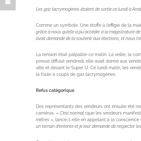
Les gaz lacrymogènes étaient de sortie ce lundi à Analak
Comme un symbole. Une étoffe à l’effigie de la mai
grâce à nous qu’elle a pu accéder à la magistrature de
avait demandé de la soutenir aux élections, et nous l’a
La tension était palpable ce matin. La veille, la
presse diffusé vendredi, elle avait donné aux vendeu
ville et devant le Super U. Ce lundi matin, les vend
la foule à coups de gaz lacrymogènes.
Refus catégorique
Des représentants des vendeurs ont ensuite été reç
caméras. «
C’est normal
(que les vendeurs manifest
mètres
», lance-t-elle en appelant à la conscienc
un terrain d’entente et je leur demande de respecter le