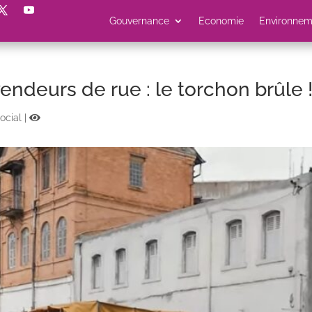
Gouvernance
Economie
Environnem
ndeurs de rue : le torchon brûle 
ocial
|