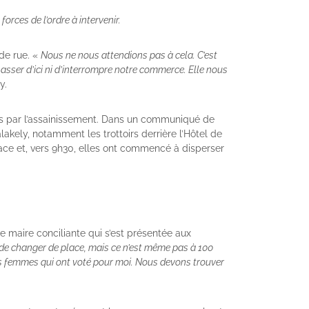
orces de l’ordre à intervenir.
de rue. «
Nous ne nous attendions pas à cela. C’est
hasser d’ici ni d’interrompre notre commerce. Elle nous
y.
ées par l’assainissement. Dans un communiqué de
lakely, notamment les trottoirs derrière l’Hôtel de
place et, vers 9h30, elles ont commencé à disperser
e maire conciliante qui s’est présentée aux
ns de changer de place, mais ce n’est même pas à 100
es femmes qui ont voté pour moi. Nous devons trouver