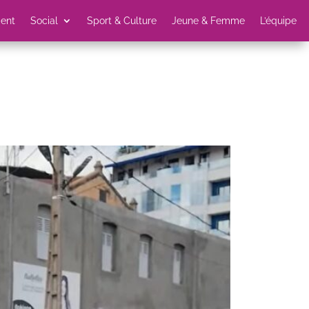
ent
Social
Sport & Culture
Jeune & Femme
L’équipe
!