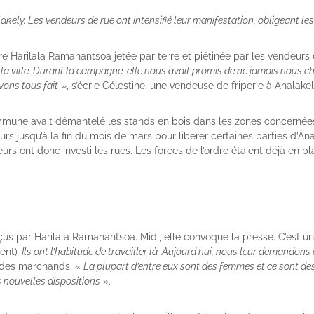
ely. Les vendeurs de rue ont intensifié leur manifestation, obligeant les f
re Harilala Ramanantsoa jetée par terre et piétinée par les vendeurs 
 la ville. Durant la campagne, elle nous avait promis de ne jamais nous c
vons tous fait
», s’écrie Célestine, une vendeuse de friperie à Analakel
 commune avait démantelé les stands en bois dans les zones concern
rs jusqu’à la fin du mois de mars pour libérer certaines parties d’Ana
eurs ont donc investi les rues. Les forces de l’ordre étaient déjà en 
us par Harilala Ramanantsoa. Midi, elle convoque la presse. C’est un
ent)
. Ils ont l’habitude de travailler là. Aujourd’hui, nous leur demando
e des marchands. «
La plupart d’entre eux sont des femmes et ce sont d
s nouvelles dispositions
».