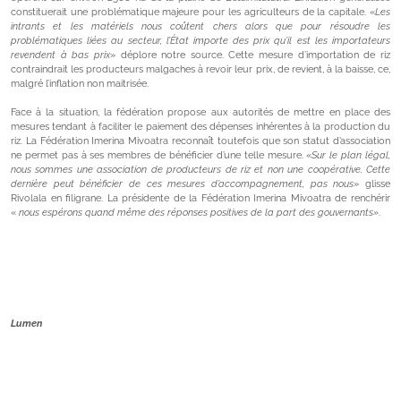
constituerait une problématique majeure pour les agriculteurs de la capitale. «
Les
intrants et les matériels nous coûtent chers alors que pour résoudre les
problématiques liées au secteur, l’État importe des prix qu’il est les importateurs
revendent à bas prix
» déplore notre source. Cette mesure d’importation de riz
contraindrait les producteurs malgaches à revoir leur prix, de revient, à la baisse, ce,
malgré l’inflation non maitrisée.
Face à la situation, la fédération propose aux autorités de mettre en place des
mesures tendant à faciliter le paiement des dépenses inhérentes à la production du
riz. La Fédération Imerina Mivoatra reconnaît toutefois que son statut d’association
ne permet pas à ses membres de bénéficier d’une telle mesure. «
Sur le plan légal,
nous sommes une association de producteurs de riz et non une coopérative. Cette
dernière peut bénéficier de ces mesures d’accompagnement, pas nous
» glisse
Rivolala en filigrane. La présidente de la Fédération Imerina Mivoatra de renchérir
«
nous espérons quand même des réponses positives de la part des gouvernants»
.
Lumen