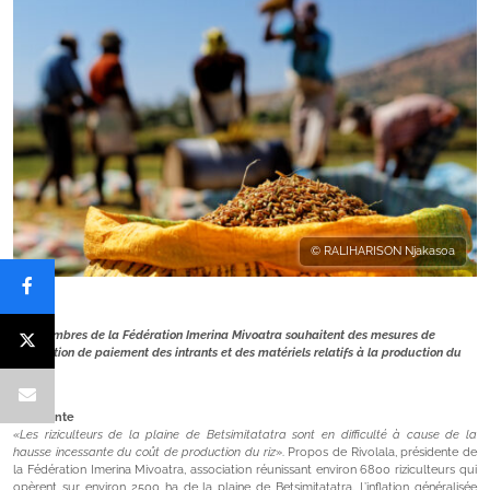
© RALIHARISON Njakasoa
Les membres de la Fédération Imerina Mivoatra souhaitent des mesures de
facilitation de paiement des intrants et des matériels relatifs à la production du
riz.
En attente
«Les riziculteurs de la plaine de Betsimitatatra sont en difficulté à cause de la
hausse incessante du coût de production du riz
». Propos de Rivolala, présidente de
la Fédération Imerina Mivoatra, association réunissant environ 6800 riziculteurs qui
opèrent sur environ 2500 ha de la plaine de Betsimitatatra. L’inflation généralisée