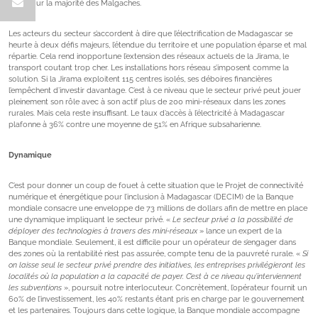
rêve pour la majorité des Malgaches.
Les acteurs du secteur s’accordent à dire que l’électrification de Madagascar se
heurte à deux défis majeurs, l’étendue du territoire et une population éparse et mal
répartie. Cela rend inopportune l’extension des réseaux actuels de la Jirama, le
transport coutant trop cher. Les installations hors réseau s’imposent comme la
solution. Si la Jirama exploitent 115 centres isolés, ses déboires financières
l’empêchent d’investir davantage. C’est à ce niveau que le secteur privé peut jouer
pleinement son rôle avec à son actif plus de 200 mini-réseaux dans les zones
rurales. Mais cela reste insuffisant. Le taux d’accès à l’électricité à Madagascar
plafonne à 36% contre une moyenne de 51% en Afrique subsaharienne.
Dynamique
C’est pour donner un coup de fouet à cette situation que le Projet de connectivité
numérique et énergétique pour l’inclusion à Madagascar (DECIM) de la Banque
mondiale consacre une enveloppe de 73 millions de dollars afin de mettre en place
une dynamique impliquant le secteur privé. «
Le secteur privé a la possibilité de
déployer des technologies à travers des mini-réseaux
» lance un expert de la
Banque mondiale. Seulement, il est difficile pour un opérateur de s’engager dans
des zones où la rentabilité n’est pas assurée, compte tenu de la pauvreté rurale. «
Si
on laisse seul le secteur privé prendre des initiatives, les entreprises privilégieront les
localités où la population a la capacité de payer. C’est à ce niveau qu’interviennent
les subventions
», poursuit notre interlocuteur. Concrètement, l’opérateur fournit un
60% de l’investissement, les 40% restants étant pris en charge par le gouvernement
et les partenaires. Toujours dans cette logique, la Banque mondiale accompagne