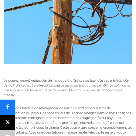
Le gouvernement malgache s’est engagé à atteindre un taux d’accès à l’électricité
de 80% d’ici 2030. Un objectif ambitieux au vu du taux actuel de 36%. La solution ne
passera pas par les réseaux de la Jirama. Pleins feux sur les installations hors
réseau.
Les images satellite de Madagascar de nuit en disent long sur l’état de
l’électrification du pays. Des pans entiers de l’ile sont plongés dans le noir. Les lignes
hautes tensions n’atteignent pas les innombrables villages isolés du pays. Les
statistiques, bien statiques, font état d’une maigre couverture de 15% en ce qui
concerne l’acteur principal, la Jirama. Cette couverture concerne essentiellement les
centres urbains. Avec une population à majorité rurale, l’électricité reste un doux