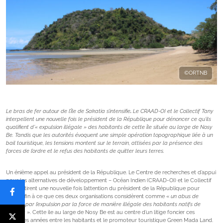
©ORTNB
Le bras de fer autour de l’île de Sakatia s’intensifie
.
Le CRAAD-OI et le Collectif Tany
interpellent une nouvelle fois le président de la République pour dénoncer ce qu’ils
qualifient d’« expulsion illégale » des habitants de cette île située au large de Nosy
Be. Tandis que les autorités évoquent une simple opération topographique liée à un
bail touristique, les tensions montent sur le terrain, attisées par la présence des
forces de l’ordre et le refus des habitants de quitter leurs terres.
Un énième appel au président de la République. Le Centre de recherches et d’appui
pour les alternatives de développement – Océan Indien (CRAAD-OI) et le Collectif
Tany attirent une nouvelle fois l’attention du président de la République pour
mettre fin à ce que ces deux organisations considèrent comme «
un abus de
pouvoir par l’expulsion par la force de manière illégale des habitants natifs de
Sakatia
». Cette ile au large de Nosy Be est au centre d’un litige foncier ces
dernières années entre les habitants et le promoteur touristique Green Mada Land.