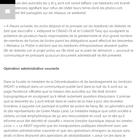
Les venues des autorités les 3 et 5 avril ont ravivé l’affaire. Les habitants ont brandi
des banderoles signifiant leur refus de céder leurs terres dont les photos ont
largement été partagées sur les réseaux ce weekend.
«
A l’heure actuelle, les actes illégaux et la pression sur les habitants de Sakatia ne
font que s’accroître
», indiquent le CRAAD-OI et le Collectif Tany qui soulignent la
présence de plusieurs hauts responsables de la gendarmerie et d’un grand nombre
de membres de forces de l’ordre parmi les délégations ayant effectué les descentes.
«
Monsieur Le Préfet a déclaré que les habitants d’Ampasindava devaient quitter
l’île de Sakatia car le projet prévu sur l’île était sur le point de démarrer
», poursuit le
communiqué en précisant qu’aucun document administratif n’a été présenté.
Opération administrative courante
Dans la foulée, le ministère de la Décentralisation et de l’aménagement du territoire
(MDAT) a indiqué dans un communiqué publié tard dans la nuit du 6 avril sur sa
page Facebook officielle que la mission des autorités sur l’île était d’ordre
topographique en soulignant qu’il n’était nullement question d’expulsion. Il précise
que la descente du 3 avril entrait dans le cadre de la mise à jour des données
foncières, à laquelle ont participé le préfet de police de Nosy Be, un géomètre privé
et des représentants de Green Mada Land. Le ministère indique que cette société a
obtenu un bail emphytéotique de 50 ans renouvelable en 2018 sur le site qu’il
informe avoir été décrété et classifié «
réserve foncière touristique depuis les années
2000
». «
Le MDAT regrette que les manipulations politiques interfèrent avec une
opération administrative courante et que des opérateurs étrangers ou locaux sans
droits ni titres financent des opérations de déstabilisation
», peut-on lire dans le