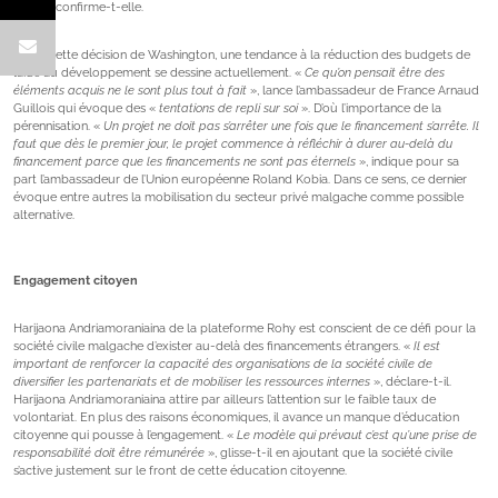
civile
», confirme-t-elle.
Outre cette décision de Washington, une tendance à la réduction des budgets de
l’aide au développement se dessine actuellement. «
Ce qu’on pensait être des
éléments acquis ne le sont plus tout à fait
», lance l’ambassadeur de France Arnaud
Guillois qui évoque des «
tentations de repli sur soi
». D’où l’importance de la
pérennisation. «
Un projet ne doit pas s’arrêter une fois que le financement s’arrête. Il
faut que dès le premier jour, le projet commence à réfléchir à durer au-delà du
financement parce que les financements ne sont pas éternels
», indique pour sa
part l’ambassadeur de l’Union européenne Roland Kobia. Dans ce sens, ce dernier
évoque entre autres la mobilisation du secteur privé malgache comme possible
alternative.
Engagement citoyen
Harijaona Andriamoraniaina de la plateforme Rohy est conscient de ce défi pour la
société civile malgache d’exister au-delà des financements étrangers. «
Il est
important de renforcer la capacité des organisations de la société civile de
diversifier les partenariats et de mobiliser les ressources internes
», déclare-t-il.
Harijaona Andriamoraniaina attire par ailleurs l’attention sur le faible taux de
volontariat. En plus des raisons économiques, il avance un manque d’éducation
citoyenne qui pousse à l’engagement. «
Le modèle qui prévaut c’est qu’une prise de
responsabilité doit être rémunérée
», glisse-t-il en ajoutant que la société civile
s’active justement sur le front de cette éducation citoyenne.