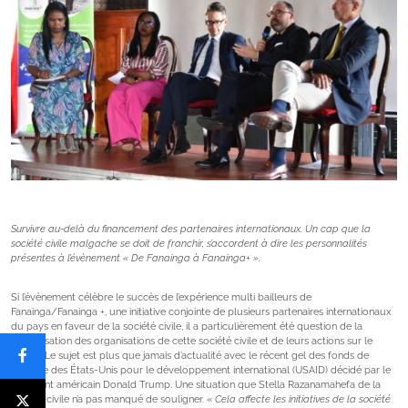
Survivre au-delà du financement des partenaires internationaux. Un cap que la
société civile malgache se doit de franchir, s’accordent à dire les personnalités
présentes à l’évènement « De Fanainga à Fanainga+ ».
Si l’évènement célèbre le succès de l’expérience multi bailleurs de
Fanainga/Fanainga +, une initiative conjointe de plusieurs partenaires internationaux
du pays en faveur de la société civile, il a particulièrement été question de la
pérennisation des organisations de cette société civile et de leurs actions sur le
terrain. Le sujet est plus que jamais d’actualité avec le récent gel des fonds de
l’Agence des États-Unis pour le développement international (USAID) décidé par le
président américain Donald Trump. Une situation que Stella Razanamahefa de la
société civile n’a pas manqué de souligner. «
Cela affecte les initiatives de la société