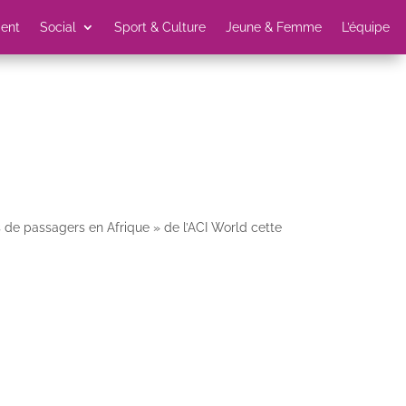
ent
Social
Sport & Culture
Jeune & Femme
L’équipe
ns de passagers en Afrique » de l’ACI World cette