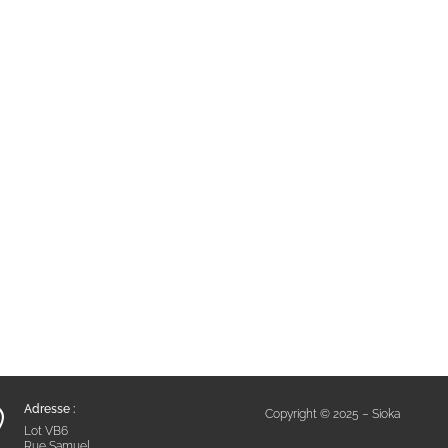
Adresse :

Copyright © 2025 – Sioka
Lot VB6
Rue Samuel