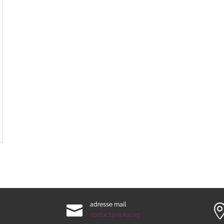
adresse mail

contact@sioka.org