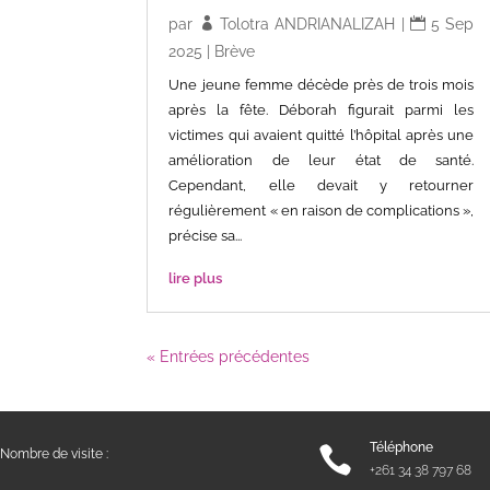
par
Tolotra ANDRIANALIZAH
|
5 Sep
2025
|
Brève
Une jeune femme décède près de trois mois
après la fête. Déborah figurait parmi les
victimes qui avaient quitté l’hôpital après une
amélioration de leur état de santé.
Cependant, elle devait y retourner
régulièrement « en raison de complications »,
précise sa...
lire plus
« Entrées précédentes
Téléphone

Nombre de visite :
+261 34 38 797 68