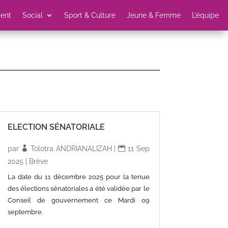
ent
Social
Sport & Culture
Jeune & Femme
L’équipe
ELECTION SÉNATORIALE
par
Tolotra ANDRIANALIZAH
|
11 Sep
2025
|
Brève
La date du 11 décembre 2025 pour la tenue
des élections sénatoriales a été validée par le
Conseil de gouvernement ce Mardi 09
septembre.