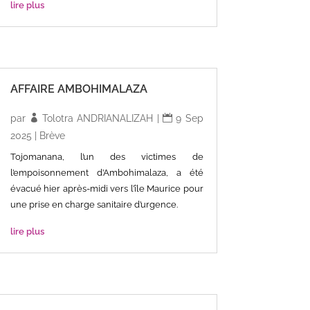
lire plus
AFFAIRE AMBOHIMALAZA
par
Tolotra ANDRIANALIZAH
|
9 Sep
2025
|
Brève
Tojomanana, l’un des victimes de
l’empoisonnement d’Ambohimalaza, a été
évacué hier après-midi vers l’île Maurice pour
une prise en charge sanitaire d’urgence.
lire plus