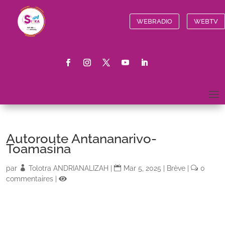
WEBRADIO
WEBTV
Autoroute Antananarivo-
Toamasina
par
Tolotra ANDRIANALIZAH
|
Mar 5, 2025
|
Brève
|
0
commentaires
|