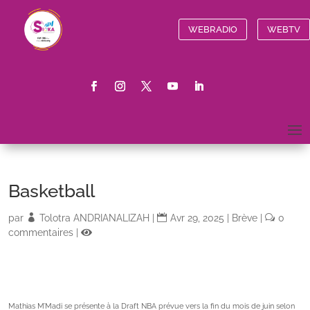
WEBRADIO
WEBTV
Basketball
par
Tolotra ANDRIANALIZAH
|
Avr 29, 2025
|
Brève
|
0
commentaires
|
Mathias M’Madi se présente à la Draft NBA prévue vers la fin du mois de juin selon