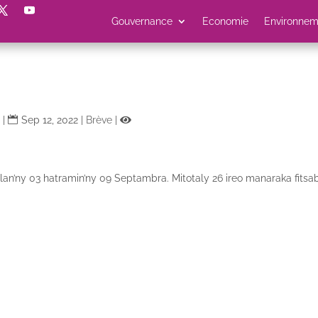
Gouvernance
Economie
Environnem
|
Sep 12, 2022
|
Brève
|
lan’ny 03 hatramin’ny 09 Septambra. Mitotaly 26 ireo manaraka fitsa