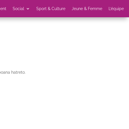
ent
Social
Sport & Culture
Jeune & Femme
L’équipe
boana hatreto.