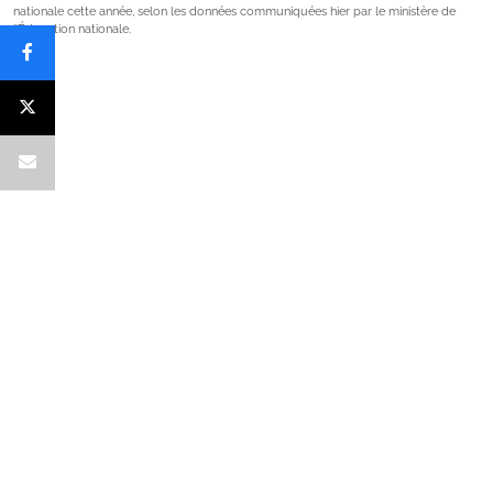
nationale cette année, selon les données communiquées hier par le ministère de
l’Éducation nationale.