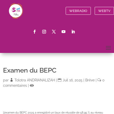
WEBRADIO
WEBTV
Examen du BEPC
par
Tolotra ANDRIANALIZAH
|
Juil 16, 2025
|
Brève
|
0
commentaires
|
L’examen du BEPC 2025 a enregistré un taux de réussite de 58,95 % au niveau