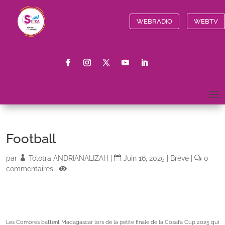
WEBRADIO
WEBTV
Football
par
Tolotra ANDRIANALIZAH
|
Juin 16, 2025
|
Brève
|
0
commentaires
|
Les Comores battent Madagascar lors de la petite finale de la Cosafa Cup 2025 qui