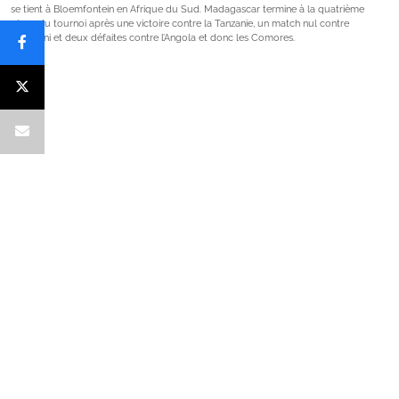
se tient à Bloemfontein en Afrique du Sud. Madagascar termine à la quatrième
place du tournoi après une victoire contre la Tanzanie, un match nul contre
l’Eswatini et deux défaites contre l’Angola et donc les Comores.