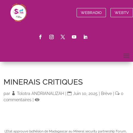
WEBRADIO
WEBTV
MINERAIS CRITIQUES
par
Tolotra ANDRIANALIZAH
|
Juin 10, 2025
|
Brève
|
0
commentaires
|
L’Etat approuve l’adhésion de Madagascar au Mineral security partnership Forum,