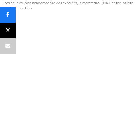
lors de la réunion hebdomadaire des exécutifs, le mercredi 04 juin. Cet forum initié
par les Etats-Unis.