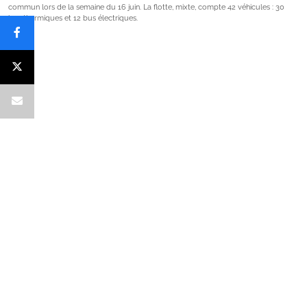
commun lors de la semaine du 16 juin. La flotte, mixte, compte 42 véhicules : 30
bus thermiques et 12 bus électriques.