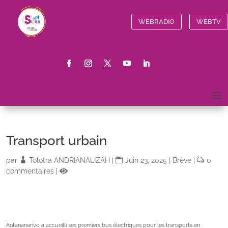
WEBRADIO
WEBTV
Transport urbain
par
Tolotra ANDRIANALIZAH
|
Juin 23, 2025
|
Brève
|
0
commentaires
|
Antananarivo a accueilli ses premiers bus électriques pour les transports en