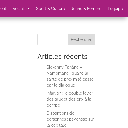
ent
Social
Sport & Culture
Jeune & Femme
L’équipe
Rechercher
Articles récents
Siokan’ny Tanàna –
Namontana : quand la
santé de proximité passe
par le dialogue
Inflation : le double levier
des taux et des prix à la
pompe
Disparitions de
personnes : psychose sur
la capitale